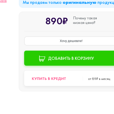
ывов
Мы продаем только
продук
оригинальную
iPad Air (2022)
Mac mini
890₽
Почему такая
низкая цена?
iPad Mini 6 (2021)
Хочу дешевле!
iPad Pro 11 M2 (2022)
ДОБАВИТЬ В КОРЗИНУ
iPad Pro 12.9 M1
o Max
КУПИТЬ В КРЕДИТ
от 89₽ в месяц
(2021)
iPad Pro 12.9 M2
o
(2022)