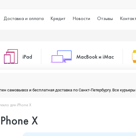
Доставка и оплата
Кредит
Новости
Отзывы
Контак
iPad
MacBook и iMac
o Max
iPad 10.2 (2021)
iMac 24
тупен самовывоз и бесплатная доставка по Санкт-Петербургу. Все курье
екло для iPhone X
o
iPad 10.9 (2022)
Macbook Air
iPhone X
iPad Air (2020)
Macbook Pro