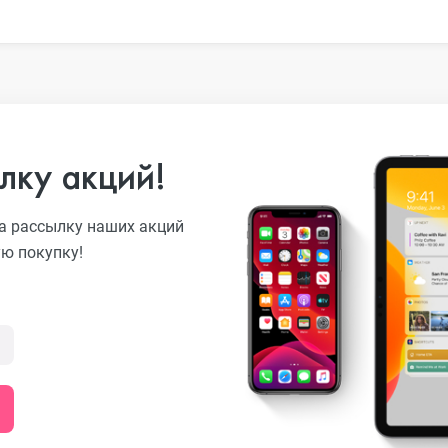
o
лку акций!
а рассылку наших акций
ni
ую покупку!
o Max
o