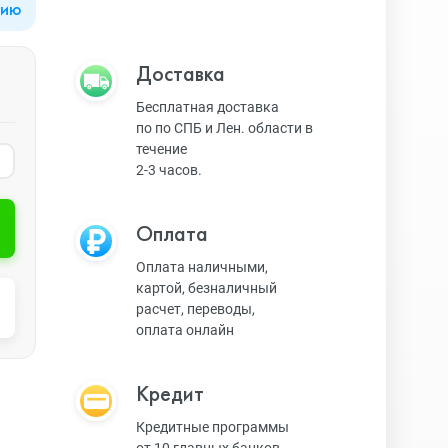
цию
Apple Watch Series 9
Техника Apple
Доставка
Бесплатная доставка
по по СПБ и Лен. области в
Apple Watch Ultra 3
Техника Dyson
течение
2-3 часов.
Apple Watch Ultra
Умные колонки
Оплата
Оплата наличными,
картой, безналичный
Apple Watch SE 2023
Умные часы, браслеты
расчет, переводы,
оплата онлайн
Apple Watch SE 2022
Экшн-камеры
Кредит
Кредитные программы