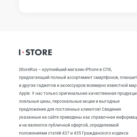
iPhone 12
iPhone 12 mi
iPhone 11 Pr
iStoreRus – крупнейший магазин iPhone в СПб,
предлагающий полный ассортимент смартфонов, планше
iPhone 11 Pro
и других гаджетов и аксессуаров всемирно известной ма
Apple. У нас только оригинальная качественная продукци
лояльные цены, персональные акции и выгодные
iPhone 11
предложения для постоянных клиентов! Сведения
указанные на сайте приведены как справочная информа
и не являются публичной офертой, определяемой
iPhone XS M
положениями статей 437 и 435 Гражданского кодекса