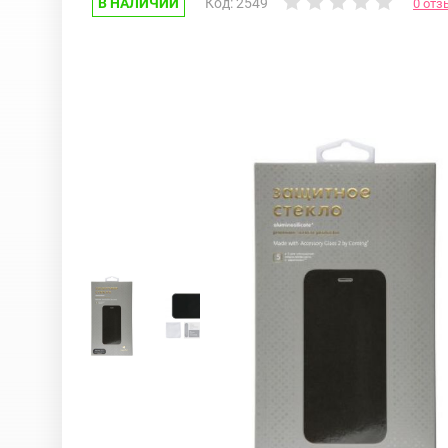
В НАЛИЧИИ
Код: 2549
0 отз
Google Pixel
iPhone 17e
Huawei Honor
iPhone 17
Nokia
iPhone 16E
OnePlus
iPhone 16 Pr
OPPO
iPhone 16 Pr