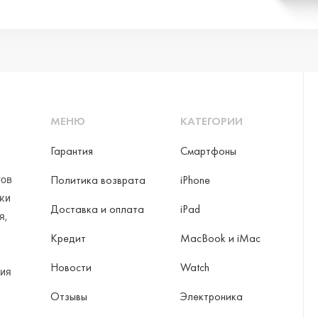
ni
МЕНЮ
КАТЕГОРИИ
o Max
Гарантия
Смартфоны
Политика возврата
iPhone
тов
рки
Доставка и оплата
iPad
я,
Кредит
MacBook и iMac
Новости
Watch
ция
Отзывы
Электроника
ax