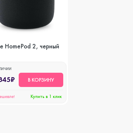
o Max
o
le HomePod 2, черный
s
АЛИЧИИ
345₽
В КОРЗИНУ
Купить в 1 клик
дешевле!
22
o Max