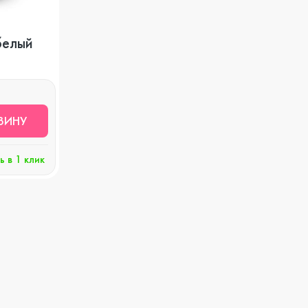
Apple Watch Series 8
Игровые консоли
белый
Watch SE
Защитные стекла
ЗИНУ
Watch Series 7
Чехлы
ь в 1 клик
Watch Series 6
Наушники и гарнитуры
Watch Series 5