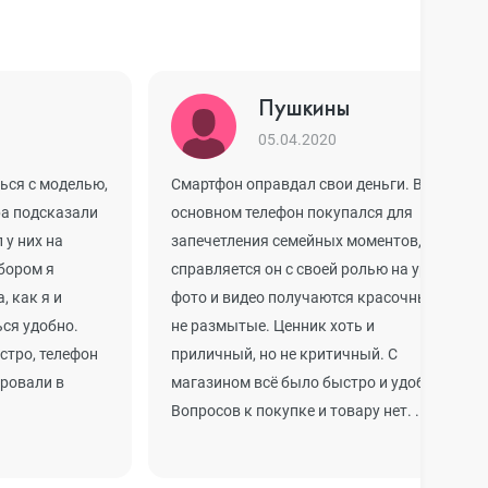
Пушкины
05.04.2020
ься с моделью,
Смартфон оправдал свои деньги. В
ра подсказали
основном телефон покупался для
 у них на
запечетления семейных моментов, и
бором я
справляется он с своей ролью на ура,
, как я и
фото и видео получаются красочные и
ься удобно.
не размытые. Ценник хоть и
стро, телефон
приличный, но не критичный. С
ировали в
магазином всё было быстро и удобно.
Вопросов к покупке и товару нет. ...