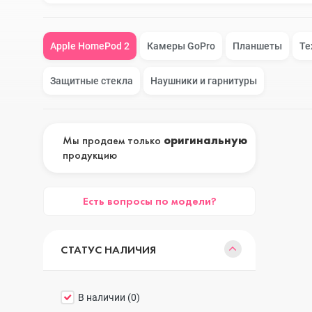
Google Pixel
iPhone 17e
Apple HomePod 2
Камеры GoPro
Планшеты
Те
Защитные стекла
Наушники и гарнитуры
Huawei Honor
iPhone 17
Мы продаем только
оригинальную
продукцию
Nokia
iPhone 16E
Есть вопросы по модели?
OnePlus
iPhone 16 Pr
СТАТУС НАЛИЧИЯ
OPPO
iPhone 16 Pr
В наличии (
0
)