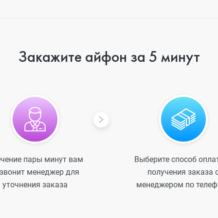
o
Закажите айфон за 5 минут
ni
o Max
ечение пары минут вам
Выберите способ опла
звонит менеджер для
получения заказа 
уточнения заказа
менеджером по телеф
o