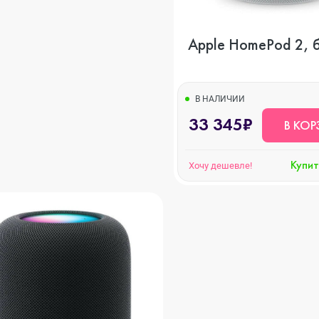
s
Apple HomePod 2, 
В НАЛИЧИИ
33 345₽
В КОР
o Max
Купит
Хочу дешевле!
o
s