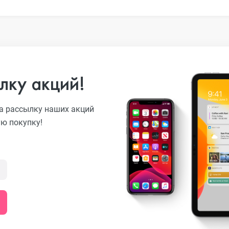
лку акций!
s
а рассылку наших акций
ую покупку!
20