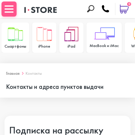
0
MacBook и iMac
W
Смартфоны
iPhone
iPad
Главная
Контакты
Контакты и адреса пунктов выдачи
Подписка на рассылку