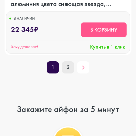
алюминия цвета сияющая звезда,
спортивный ремешок цвета сияющая
звезда, GPS
В НАЛИЧИИ
22 345₽
В КОРЗИНУ
Купить в 1 клик
Хочу дешевле!
1
2
Закажите айфон за 5 минут