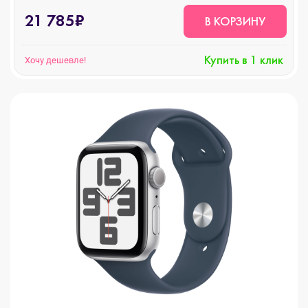
синий, GPS
21 785₽
В КОРЗИНУ
Купить в 1 клик
Хочу дешевле!