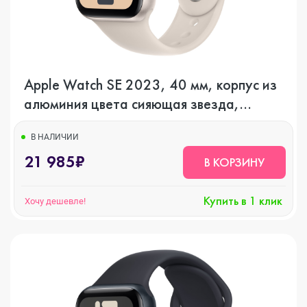
Apple Watch SE 2023, 40 мм, корпус из
алюминия цвета сияющая звезда,
спортивный ремешок цвета сияющая
звезда, GPS + Cellular
В НАЛИЧИИ
21 985₽
В КОРЗИНУ
Купить в 1 клик
Хочу дешевле!