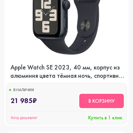
Apple Watch SE 2023, 40 мм, корпус из
алюминия цвета тёмная ночь, спортивный
ремешок цвета тёмная ночь, GPS +
Cellular
В НАЛИЧИИ
21 985₽
В КОРЗИНУ
Купить в 1 клик
Хочу дешевле!