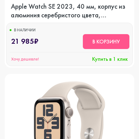
Apple Watch SE 2023, 40 мм, корпус из
алюминия серебристого цвета,
спортивный ремешок цвета грозовой
синий, GPS + Cellular
В НАЛИЧИИ
21 985₽
В КОРЗИНУ
Купить в 1 клик
Хочу дешевле!