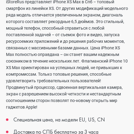
iStoreRus представляет iPhone XS Max в Спб – топовый
смартфон из линейки XS. От других модификаций модельного
ряда модель отличается увеличенным экраном, диагональ
которого составляет рекордные 6,5 дюймов. Это стильный,
мощный телефон, способный справиться с любой
поставленной задачей – от съемок фото и видео, запуска
ресурсоемких приложений и до решения рабочих моментов,
связанных с массивными базами данных. Цена iPhone XS
Max полностью оправдана – он станет вашим надежным
союзником в течение нескольких лет. Флагманский iPhone 10
XS Max ориентирован на успешных людей, не привыкших к
компромиссам. Только топовые решения, способные
удовлетворить требовательных пользователей!
Продвинутый процессор, сдвоенная вертикальная камера,
экран с разрешением высокой четкости и нестандартным
соотношением сторон позволят по-новому открыть мир
гаджетов Apple!
Специальная цена, на модели EU, US, CN
Доставка по СПБ бесплатно за 3 часа