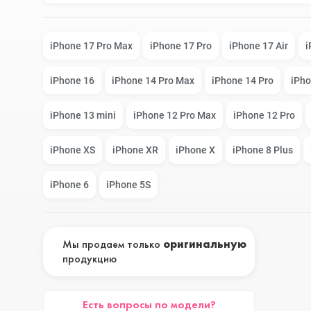
Google Pixel
iPhone 17e
iPhone 17 Pro Max
iPhone 17 Pro
iPhone 17 Air
i
iPhone 16
iPhone 14 Pro Max
iPhone 14 Pro
iPho
Huawei Honor
iPhone 17
iPhone 13 mini
iPhone 12 Pro Max
iPhone 12 Pro
iPhone XS
iPhone XR
iPhone X
iPhone 8 Plus
Nokia
iPhone 16E
iPhone 6
iPhone 5S
OnePlus
iPhone 16 Pr
Мы продаем только
оригинальную
продукцию
OPPO
iPhone 16 Pr
Есть вопросы по модели?