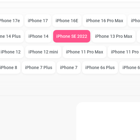
iPad Air (2022)
Mac mini
Phone 17e
iPhone 17
iPhone 16E
iPhone 16 Pro Max
iPho
ne 14 Plus
iPhone 14
iPhone SE 2022
iPhone 13 Pro Max
iPad Mini 6 (2021)
iPhone 12
iPhone 12 mini
iPhone 11 Pro Max
iPhone 11 Pro
iPhone 8
iPhone 7 Plus
iPhone 7
iPhone 6s Plus
iPhone 6
iPad Pro 11 M2 (2022)
iPad Pro 12.9 M1
o Max
(2021)
iPad Pro 12.9 M2
o
(2022)