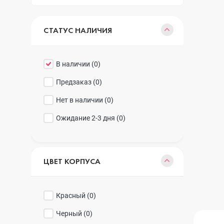
Realme
iPhone 16 Plu
СТАТУС НАЛИЧИЯ
Samsung
iPhone 16
В наличии (
0
)
Предзаказ (
0
)
Sony
iPhone 15 Pr
Нет в наличии (
0
)
Ожидание 2-3 дня (
0
)
Ulefone
iPhone 15 Pr
ЦВЕТ КОРПУСА
Xiaomi
iPhone 15 Plu
Красный (
0
)
iPhone 15
Черный (
0
)