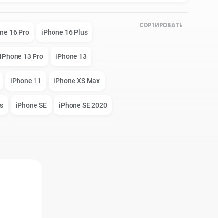
СОРТИРОВАТЬ
Apple Watch Series 9
Техника Apple
ne 16 Pro
iPhone 16 Plus
iPhone 13 Pro
iPhone 13
Apple Watch Ultra 3
Техника Dyson
iPhone 11
iPhone XS Max
s
iPhone SE
iPhone SE 2020
Apple Watch Ultra
Умные колонки
Apple Watch SE 2023
Умные часы, браслеты
Apple Watch SE 2022
Экшн-камеры