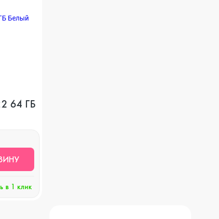
Apple Watch Series 8
Игровые консоли
Watch SE
Защитные стекла
Watch Series 7
Чехлы
Watch Series 6
Наушники и гарнитуры
ЗИНУ
Watch Series 5
ь в 1 клик