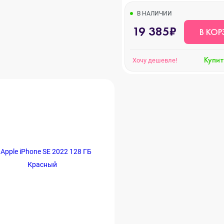
В НАЛИЧИИ
19 385₽
В КОР
ni
Купит
Хочу дешевле!
o Max
ax