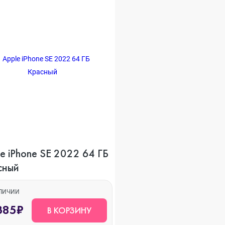
o Max
o
s
Phone SE 2022 64 ГБ
сный
22
АЛИЧИИ
385₽
В КОРЗИНУ
o Max