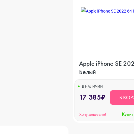
s
o Max
Apple iPhone SE 2022 64 ГБ
Белый
o
В НАЛИЧИИ
17 385₽
В КОР
s
Купит
Хочу дешевле!