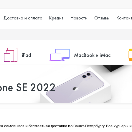
Доставка и оплата
Кредит
Новости
Отзывы
Контак
iPad
MacBook и iMac
o Max
iPad 10.2 (2021)
iMac 24
one SE 2022
o
iPad 10.9 (2022)
Macbook Air
упен самовывоз и бесплатная доставка по Санкт-Петербургу. Все курьеры
iPad Air (2020)
Macbook Pro