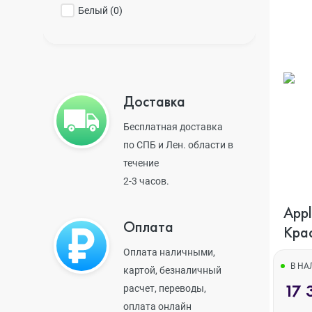
Белый (
0
)
iPhone 14 Pr
iPhone 14 Pr
Доставка
Бесплатная доставка
iPhone 14 Plu
по СПБ и Лен. области в
течение
2-3 часов.
iPhone 14
Apple i
Оплата
Кра
Оплата наличными,
iPhone SE 20
В Н
картой, безналичный
17 
расчет, переводы,
оплата онлайн
iPhone 13 Pr