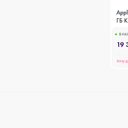
Apple 
iPhone XS
ГБ 
В Н
iPhone XR
19 
Хочу 
iPhone X
iPhone 8 Plus
iPhone 8