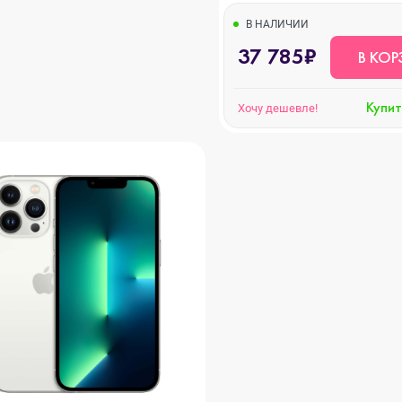
В НАЛИЧИИ
37 785₽
В КОР
ni
Купит
Хочу дешевле!
o Max
ax