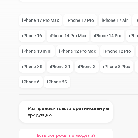
Google Pixel
iPhone 17e
iPhone 17 Pro Max
iPhone 17 Pro
iPhone 17 Air
i
iPhone 16
iPhone 14 Pro Max
iPhone 14 Pro
iPho
Huawei Honor
iPhone 17
iPhone 13 mini
iPhone 12 Pro Max
iPhone 12 Pro
iPhone XS
iPhone XR
iPhone X
iPhone 8 Plus
Nokia
iPhone 16E
iPhone 6
iPhone 5S
OnePlus
iPhone 16 Pr
Мы продаем только
оригинальную
продукцию
OPPO
iPhone 16 Pr
Есть вопросы по модели?