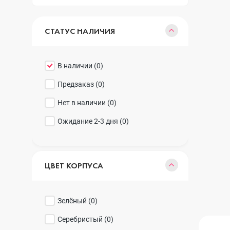
Realme
iPhone 16 Plu
СТАТУС НАЛИЧИЯ
Samsung
iPhone 16
В наличии (
0
)
Предзаказ (
0
)
Sony
iPhone 15 Pr
Нет в наличии (
0
)
Ожидание 2-3 дня (
0
)
Ulefone
iPhone 15 Pr
ЦВЕТ КОРПУСА
Xiaomi
iPhone 15 Plu
Зелёный (
0
)
iPhone 15
Серебристый (
0
)