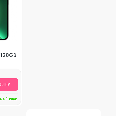
Apple Watch Series 8
Игровые консоли
Watch SE
Защитные стекла
Watch Series 7
Чехлы
o 128GB
Watch Series 6
Наушники и гарнитуры
ЗИНУ
Watch Series 5
ь в 1 клик