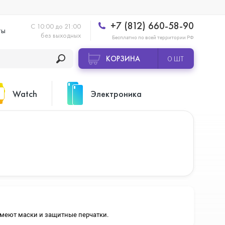
+7 (812) 660-58-90
С 10:00 до 21:00
ты
без выходных
Бесплатно по всей территории РФ
КОРЗИНА
0 ШТ
Watch
Электроника
Apple Watch Ultra 2
Apple HomePod 2
Apple Watch Series 10
Камеры GoPro
 имеют маски и защитные перчатки.
Apple Watch Series 11
Планшеты