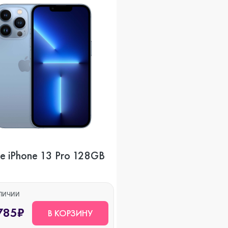
o Max
o
s
e iPhone 13 Pro 128GB
22
АЛИЧИИ
785₽
В КОРЗИНУ
o Max