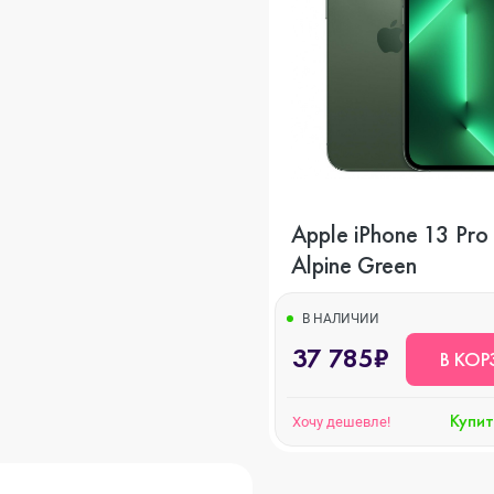
s
o Max
Apple iPhone 13 Pr
Alpine Green
o
В НАЛИЧИИ
37 785₽
В КОР
s
Купит
Хочу дешевле!