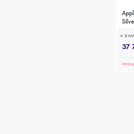
Appl
iPhone XS
Silve
В Н
iPhone XR
37 
Хочу 
iPhone X
iPhone 8 Plus
iPhone 8