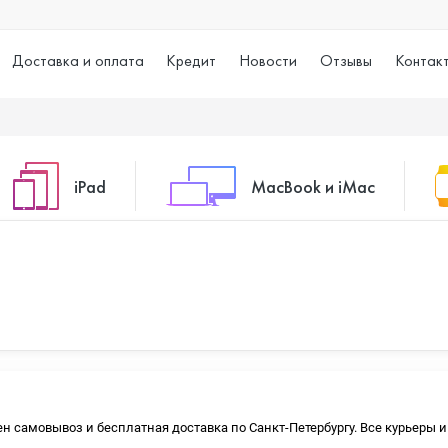
Доставка и оплата
Кредит
Новости
Отзывы
Контак
iPad
MacBook и iMac
o Max
iPad 10.2 (2021)
iMac 24
o
iPad 10.9 (2022)
Macbook Air
упен самовывоз и бесплатная доставка по Санкт-Петербургу. Все курьеры
iPad Air (2020)
Macbook Pro