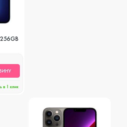
o 256GB
ЗИНУ
ь в 1 клик