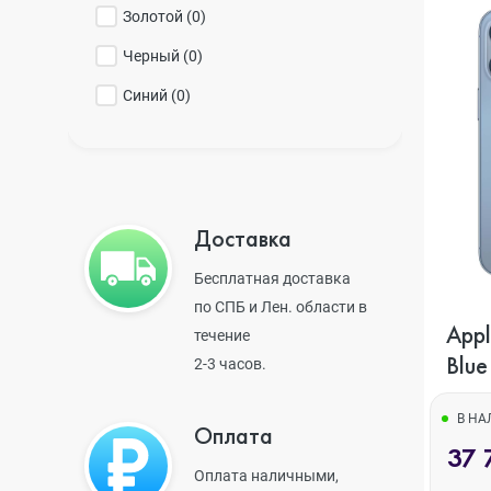
Золотой (
0
)
iPhone 14 Pr
Черный (
0
)
Синий (
0
)
iPhone 14 Pr
iPhone 14 Plu
Доставка
Бесплатная доставка
по СПБ и Лен. области в
iPhone 14
Appl
течение
Blue
2-3 часов.
iPhone SE 20
В Н
Оплата
37 
Оплата наличными,
iPhone 13 Pr