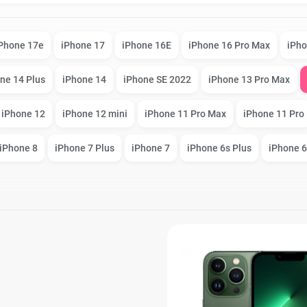
iPad Air (2022)
Mac mini
Phone 17e
iPhone 17
iPhone 16E
iPhone 16 Pro Max
iPho
ne 14 Plus
iPhone 14
iPhone SE 2022
iPhone 13 Pro Max
iPad Mini 6 (2021)
iPhone 12
iPhone 12 mini
iPhone 11 Pro Max
iPhone 11 Pro
iPhone 8
iPhone 7 Plus
iPhone 7
iPhone 6s Plus
iPhone 6
iPad Pro 11 M2 (2022)
iPad Pro 12.9 M1
o Max
(2021)
iPad Pro 12.9 M2
o
(2022)