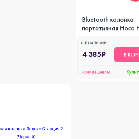
s
Bluetooth колонка
портативная Hoco 
красный
В НАЛИЧИИ
4 385₽
В КОР
o Max
Купит
Хочу дешевле!
o
s