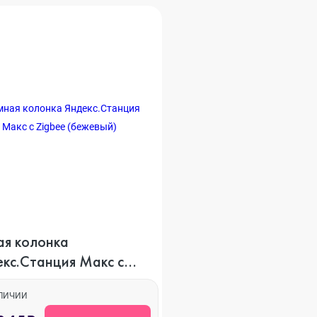
ni
o Max
ая колонка
екс.Станция Макс с
ee (бежевый)
АЛИЧИИ
ax