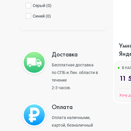
Серый (
0
)
iPhone 14 Pr
Синий (
0
)
iPhone 14 Pr
Умн
Янде
Доставка
iPhone 14 Plu
Бесплатная доставка
В Н
по СПБ и Лен. области в
11 
течение
iPhone 14
2-3 часов.
Хочу 
Оплата
iPhone SE 20
Оплата наличными,
картой, безналичный
iPhone 13 Pr