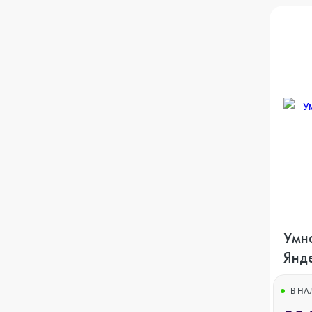
iPhone 12
iPhone 12 mi
iPhone 11 Pr
iPhone 11 Pro
Умн
iPhone 11
Янд
Zigb
В Н
iPhone XS M