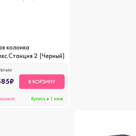
o Max
o
ая колонка
кс.Станция 2 (Черный)
s
АЛИЧИИ
585₽
В КОРЗИНУ
Купить в 1 клик
дешевле!
22
o Max