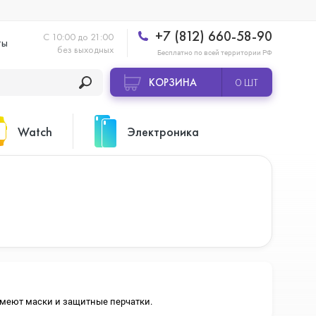
+7 (812) 660-58-90
С 10:00 до 21:00
ты
без выходных
Бесплатно по всей территории РФ
КОРЗИНА
0 ШТ
Watch
Электроника
Apple Watch Ultra 2
Apple HomePod 2
Apple Watch Series 10
Камеры GoPro
 имеют маски и защитные перчатки.
Apple Watch Series 11
Планшеты