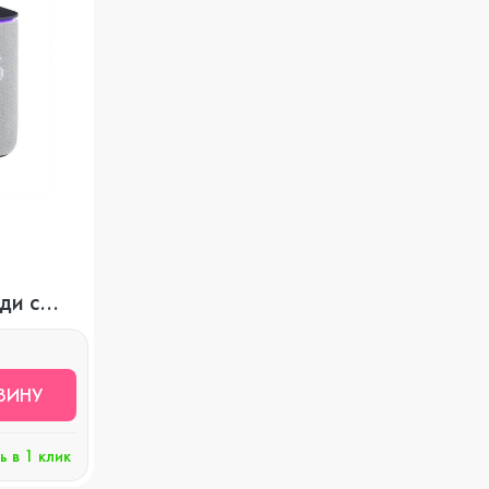
ди с
ЗИНУ
ь в 1 клик