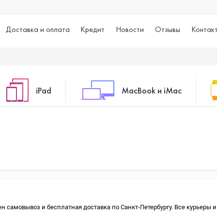
Доставка и оплата
Кредит
Новости
Отзывы
Контак
iPad
MacBook и iMac
o Max
iPad 10.2 (2021)
iMac 24
o
iPad 10.9 (2022)
Macbook Air
упен самовывоз и бесплатная доставка по Санкт-Петербургу. Все курьеры
iPad Air (2020)
Macbook Pro