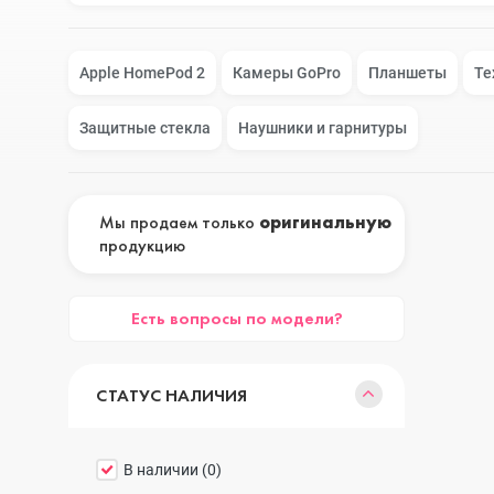
Google Pixel
iPhone 17e
Apple HomePod 2
Камеры GoPro
Планшеты
Те
Защитные стекла
Наушники и гарнитуры
Huawei Honor
iPhone 17
Мы продаем только
оригинальную
продукцию
Nokia
iPhone 16E
Есть вопросы по модели?
OnePlus
iPhone 16 Pr
СТАТУС НАЛИЧИЯ
OPPO
iPhone 16 Pr
В наличии (
0
)