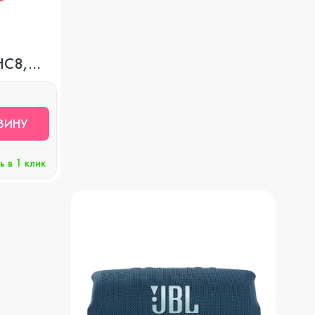
Apple Watch Series 8
Игровые консоли
HC8,
Watch SE
Защитные стекла
ЗИНУ
Watch Series 7
Чехлы
ь в 1 клик
Watch Series 6
Наушники и гарнитуры
Watch Series 5