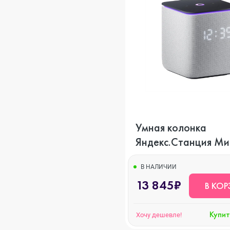
o
ni
Умная колонка
Яндекс.Станция Ми
Zigbee (серый)
o Max
В НАЛИЧИИ
13 845₽
В КОР
o
Купит
Хочу дешевле!