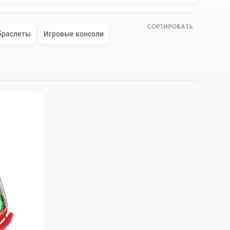
СОРТИРОВАТЬ
Apple Watch Series 9
Техника Apple
браслеты
Игровые консоли
Apple Watch Ultra 3
Техника Dyson
Apple Watch Ultra
Умные колонки
Apple Watch SE 2023
Умные часы, браслеты
Apple Watch SE 2022
Экшн-камеры