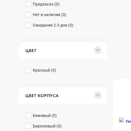
Realme
iPhone 16 Plu
Предзаказ (
0
)
Нет в наличии (
0
)
Ожидание 2-3 дня (
0
)
Samsung
iPhone 16
ЦВЕТ
Sony
iPhone 15 Pr
Красный (
0
)
Ulefone
iPhone 15 Pr
ЦВЕТ КОРПУСА
Xiaomi
iPhone 15 Plu
Бежевый (
0
)
iPhone 15
Бирюзовый (
0
)