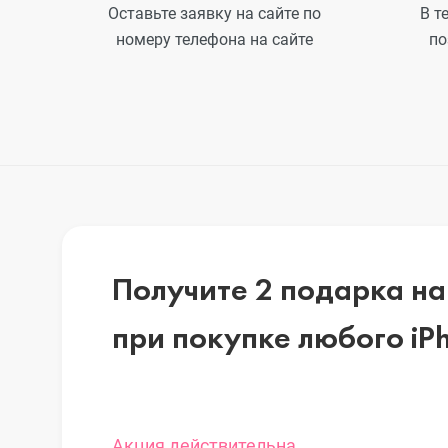
Оставьте заявку на сайте по
В т
iPhone 7 Plus
номеру телефона на сайте
по
iPhone 7
iPhone 6s Plu
iPhone 6s
Получите 2 подарка на
при покупке любого iP
iPhone SE
iPhone SE 20
Акция действительна