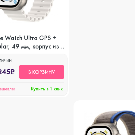
o Max
o
e Watch Ultra GPS +
ular, 49 мм, корпус из
s
ана, ремешок Ocean
ого цвета
АЛИЧИИ
245₽
В КОРЗИНУ
Купить в 1 клик
дешевле!
22
o Max