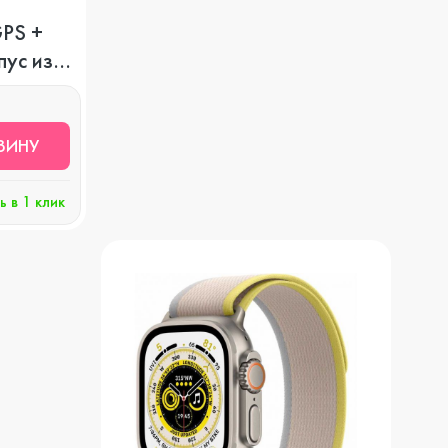
GPS +
пус из
Watch SE
Защитные стекла
cean
ЗИНУ
Watch Series 7
Чехлы
ь в 1 клик
Watch Series 6
Наушники и гарнитуры
Watch Series 5