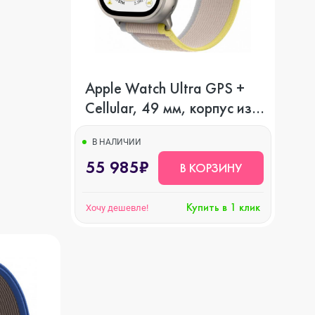
Apple Watch Ultra GPS +
Cellular, 49 мм, корпус из
титана, ремешок Trail
желтого/бежевого цвета
В НАЛИЧИИ
55 985₽
В КОРЗИНУ
Купить в 1 клик
Хочу дешевле!