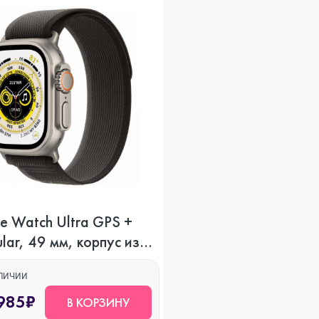
ni
o Max
e Watch Ultra GPS +
ular, 49 мм, корпус из
на, ремешок Trail
ного/серого цвета
АЛИЧИИ
ax
985₽
В КОРЗИНУ