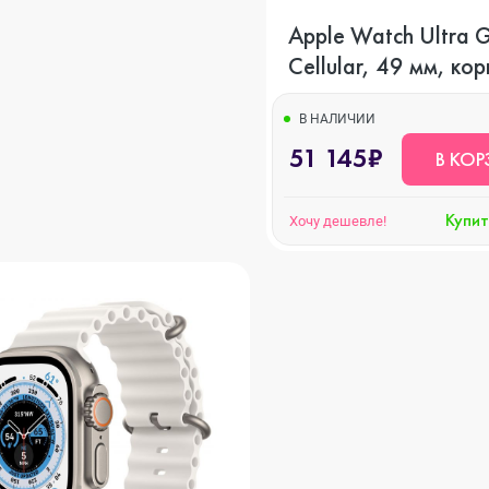
Apple Watch Ultra 
Cellular, 49 мм, кор
титана, ремешок O
желтого цвета
В НАЛИЧИИ
51 145₽
В КОР
o Max
Купит
Хочу дешевле!
o
s