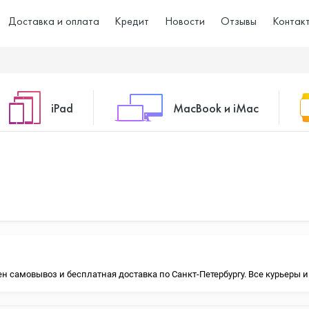
Доставка и оплата
Кредит
Новости
Отзывы
Контак
iPad
MacBook и iMac
o Max
iPad 10.2 (2021)
iMac 24
o
iPad 10.9 (2022)
Macbook Air
упен самовывоз и бесплатная доставка по Санкт-Петербургу. Все курьеры
iPad Air (2020)
Macbook Pro