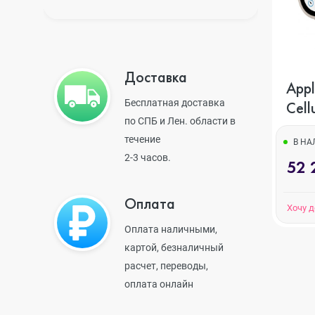
iPhone 14 Pr
iPhone 14 Pr
Доставка
Appl
Бесплатная доставка
Cell
по СПБ и Лен. области в
iPhone 14 Plu
тит
течение
бел
В Н
2-3 часов.
52 
iPhone 14
Оплата
Хочу 
Оплата наличными,
iPhone SE 20
картой, безналичный
расчет, переводы,
оплата онлайн
iPhone 13 Pr