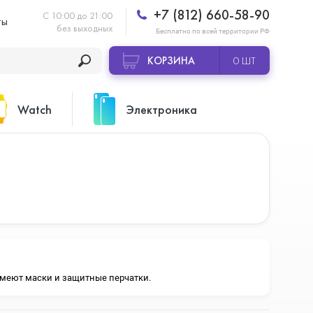
+7 (812) 660-58-90
С 10:00 до 21:00
ты
без выходных
Бесплатно по всей территории РФ
КОРЗИНА
0 ШТ
Watch
Электроника
Apple Watch Ultra 2
Apple HomePod 2
Apple Watch Series 10
Камеры GoPro
 имеют маски и защитные перчатки.
Apple Watch Series 11
Планшеты