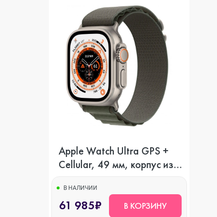
Apple Watch Ultra GPS +
Cellular, 49 мм, корпус из
титана, ремешок Alpine
зеленого цвета, размер
В НАЛИЧИИ
61 985₽
S,M,L
В КОРЗИНУ