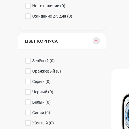
Нет в наличии (
0
)
Ожидание 2-3 дня (
0
)
Samsung
iPhone 16
ЦВЕТ КОРПУСА
Sony
iPhone 15 Pr
Зелёный (
0
)
Ulefone
iPhone 15 Pr
Оранжевый (
0
)
Серый (
0
)
Xiaomi
iPhone 15 Plu
Черный (
0
)
Белый (
0
)
iPhone 15
Синий (
0
)
Желтый (
0
)