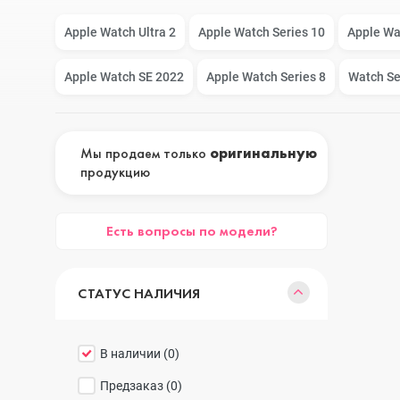
Google Pixel
iPhone 17e
Apple Watch Ultra 2
Apple Watch Series 10
Apple Wa
Apple Watch SE 2022
Apple Watch Series 8
Watch Se
Huawei Honor
iPhone 17
Мы продаем только
оригинальную
продукцию
Nokia
iPhone 16E
Есть вопросы по модели?
OnePlus
iPhone 16 Pr
СТАТУС НАЛИЧИЯ
OPPO
iPhone 16 Pr
В наличии (
0
)
Realme
iPhone 16 Plu
Предзаказ (
0
)