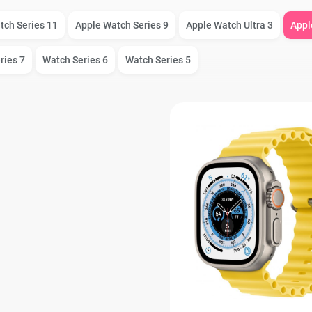
iPad Air (2022)
Mac mini
tch Series 11
Apple Watch Series 9
Apple Watch Ultra 3
Appl
ries 7
Watch Series 6
Watch Series 5
iPad Mini 6 (2021)
iPad Pro 11 M2 (2022)
iPad Pro 12.9 M1
o Max
(2021)
iPad Pro 12.9 M2
o
(2022)
s