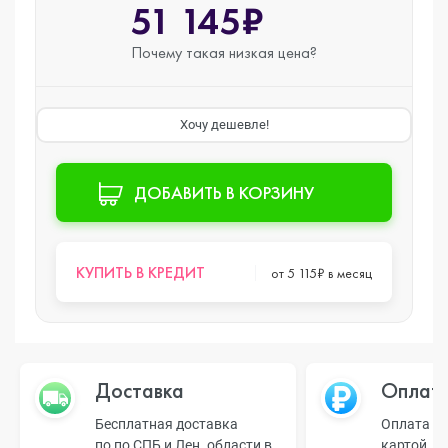
51 145₽
Почему такая
низкая цена?
Хочу дешевле!
ДОБАВИТЬ В КОРЗИНУ
КУПИТЬ В КРЕДИТ
от 5 115₽ в месяц
Доставка
Оплат
Бесплатная доставка
Оплата н
по по СПБ и Лен. области в
картой, б