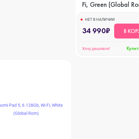
Fi, Green (Global R
НЕТ В НАЛИЧИИ
34 990₽
В КОР
Купит
Хочу дешевле!
s
20