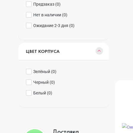
Realme
iPhone 16 Plu
Предзаказ (
0
)
Нет в наличии (
0
)
Ожидание 2-3 дня (
0
)
Samsung
iPhone 16
ЦВЕТ КОРПУСА
Sony
iPhone 15 Pr
Зелёный (
0
)
Ulefone
iPhone 15 Pr
Черный (
0
)
Белый (
0
)
Xiaomi
iPhone 15 Plu
iPhone 15
Доставка