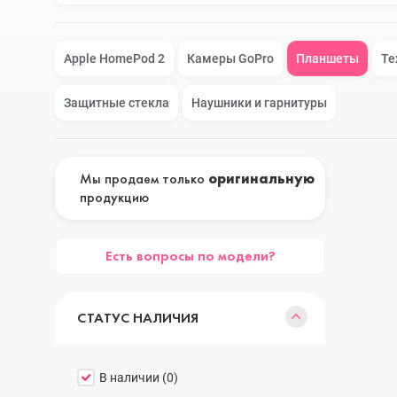
Google Pixel
iPhone 17e
Apple HomePod 2
Камеры GoPro
Планшеты
Те
Защитные стекла
Наушники и гарнитуры
Huawei Honor
iPhone 17
Мы продаем только
оригинальную
продукцию
Nokia
iPhone 16E
Есть вопросы по модели?
OnePlus
iPhone 16 Pr
СТАТУС НАЛИЧИЯ
OPPO
iPhone 16 Pr
В наличии (
0
)