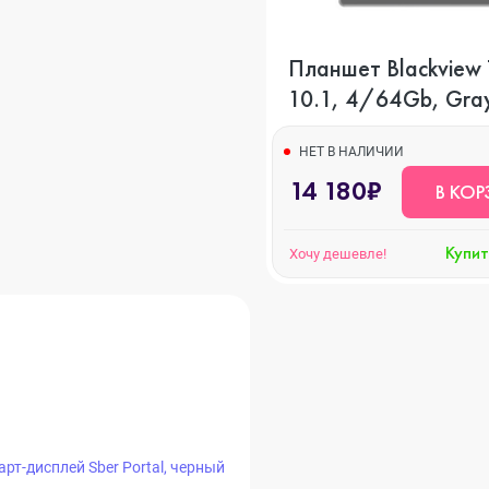
s
Планшет Blackview 
10.1, 4/64Gb, Gra
НЕТ В НАЛИЧИИ
14 180₽
В КОР
o Max
Купит
Хочу дешевле!
o
s