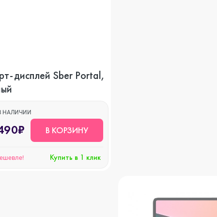
o Max
o
т-дисплей Sber Portal,
ный
s
В НАЛИЧИИ
490₽
В КОРЗИНУ
Купить в 1 клик
дешевле!
22
o Max