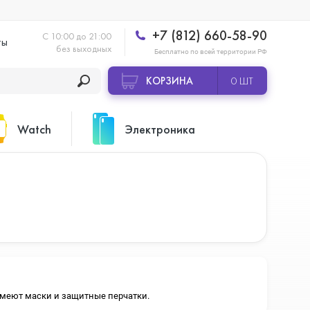
+7 (812) 660-58-90
С 10:00 до 21:00
ты
без выходных
Бесплатно по всей территории РФ
КОРЗИНА
0 ШТ
Watch
Электроника
Apple Watch Ultra 2
Apple HomePod 2
Apple Watch Series 10
Камеры GoPro
 имеют маски и защитные перчатки.
Apple Watch Series 11
Планшеты