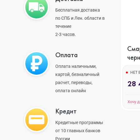
Бесплатная доставка
iPhone 14 Pr
по СПБ и Лен. области в
течение
2-3 часов.
iPhone 14 Pr
Смар
Оплата
чер
iPhone 14 Plu
Оплата наличными,
НЕТ 
картой, безналичный
28 
расчет, переводы,
iPhone 14
оплата онлайн
Хочу 
Кредит
iPhone SE 20
Кредитные программы
от 10 главных банков
России
iPhone 13 Pr