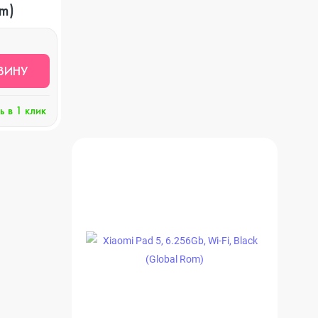
om)
ЗИНУ
ь в 1 клик