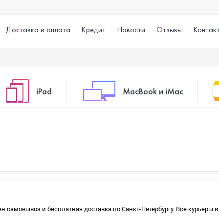
Доставка и оплата
Кредит
Новости
Отзывы
Контак
iPad
MacBook и iMac
o Max
iPad 10.2 (2021)
iMac 24
o
iPad 10.9 (2022)
Macbook Air
упен самовывоз и бесплатная доставка по Санкт-Петербургу. Все курьеры
iPad Air (2020)
Macbook Pro