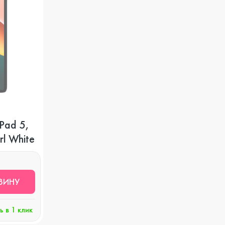
Pad 5,
rl White
ЗИНУ
ь в 1 клик