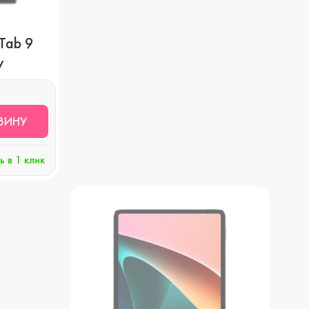
Apple Watch Series 8
Игровые консоли
Tab 9
y
Watch SE
Защитные стекла
ЗИНУ
Watch Series 7
Чехлы
ь в 1 клик
Watch Series 6
Наушники и гарнитуры
Watch Series 5