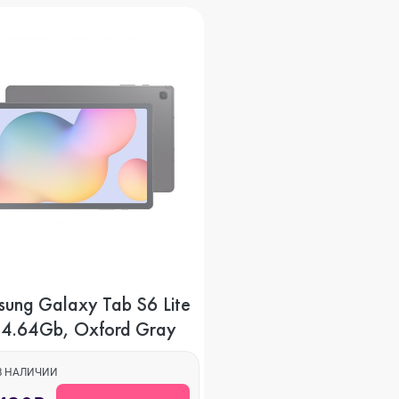
ni
o Max
ung Galaxy Tab S6 Lite
 4.64Gb, Oxford Gray
В НАЛИЧИИ
ax