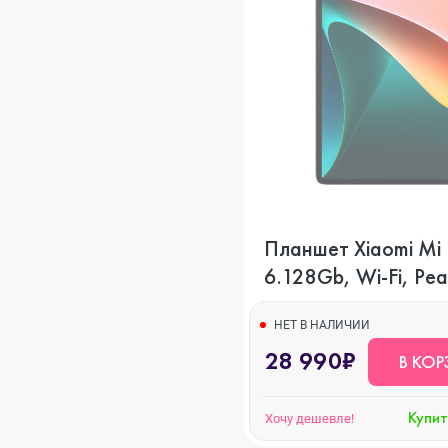
o
ni
Планшет Xiaomi Mi 
6.128Gb, Wi-Fi, Pea
o Max
НЕТ В НАЛИЧИИ
28 990₽
В КОР
o
Купит
Хочу дешевле!