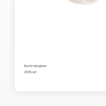
Samsung
iPhone 16
Sony
iPhone 15 Pr
Ulefone
iPhone 15 Pr
Было продано
Xiaomi
iPhone 15 Plu
2656 шт.
iPhone 15