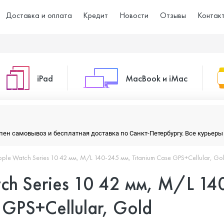
Доставка и оплата
Кредит
Новости
Отзывы
Контак
iPad
MacBook и iMac
o Max
iPad 10.2 (2021)
iMac 24
тупен самовывоз и бесплатная доставка по Санкт-Петербургу. Все курье
ple Watch Series 10 42 мм, M/L 140-245 мм, Titanium Case GPS+Cellular, Go
o
iPad 10.9 (2022)
Macbook Air
ch Series 10 42 мм, M/L 14
iPad Air (2020)
Macbook Pro
 GPS+Cellular, Gold