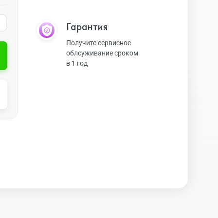
Гарантия
Watch SE
Защитные стекла
Получите сервисное
облсуживание сроком
в 1 год
Watch Series 7
Чехлы
Watch Series 6
Наушники и гарнитуры
Watch Series 5