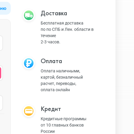
цию
Apple Watch Series 9
Техника Apple
Доставка
Бесплатная доставка
по по СПБ и Лен. области в
Apple Watch Ultra 3
Техника Dyson
течение
2-3 часов.
Apple Watch Ultra
Умные колонки
Оплата
Оплата наличными,
картой, безналичный
Apple Watch SE 2023
Умные часы, браслеты
расчет, переводы,
оплата онлайн
Apple Watch SE 2022
Экшн-камеры
Кредит
Кредитные программы
от 10 главных банков
Apple Watch Series 8
Игровые консоли
России