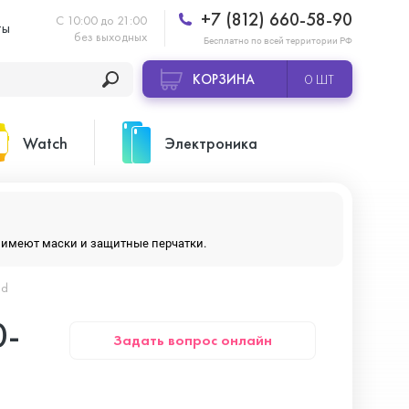
+7 (812) 660-58-90
С 10:00 до 21:00
ты
без выходных
Бесплатно по всей территории РФ
КОРЗИНА
0 ШТ
Watch
Электроника
Apple Watch Ultra 2
Apple HomePod 2
ры имеют маски и защитные перчатки.
ld
Apple Watch Series 10
Камеры GoPro
0-
Задать вопрос онлайн
Apple Watch Series 11
Планшеты