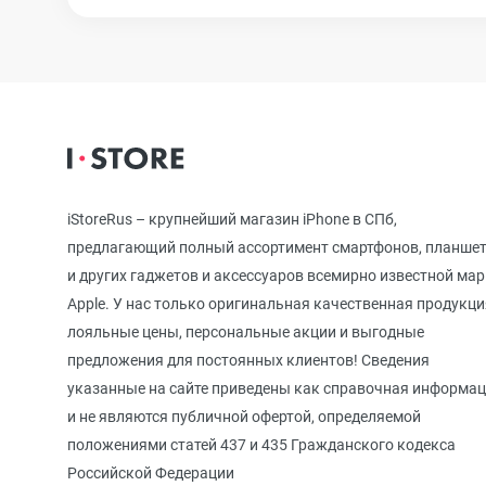
iPhone 12
iPhone 12 mi
iPhone 11 Pr
iStoreRus – крупнейший магазин iPhone в СПб,
предлагающий полный ассортимент смартфонов, планше
iPhone 11 Pro
и других гаджетов и аксессуаров всемирно известной ма
Apple. У нас только оригинальная качественная продукци
лояльные цены, персональные акции и выгодные
iPhone 11
предложения для постоянных клиентов! Сведения
указанные на сайте приведены как справочная информа
и не являются публичной офертой, определяемой
iPhone XS M
положениями статей 437 и 435 Гражданского кодекса
Российской Федерации