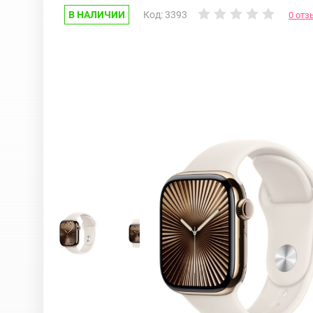
В НАЛИЧИИ
Код: 3393
0 отз
Google Pixel
iPhone 17e
Huawei Honor
iPhone 17
Nokia
iPhone 16E
OnePlus
iPhone 16 Pr
OPPO
iPhone 16 Pr
Realme
iPhone 16 Plu