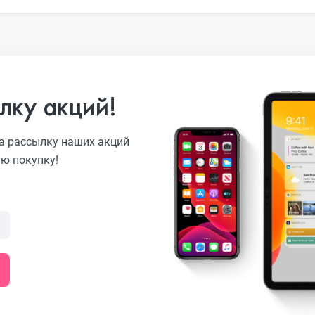
o
лку акций!
а рассылку наших акций
ni
ую покупку!
o Max
o