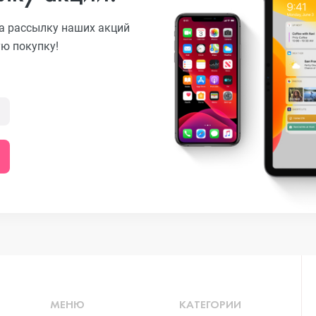
а рассылку наших акций
ую покупку!
o
ni
o Max
o
МЕНЮ
КАТЕГОРИИ