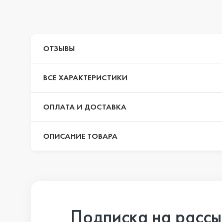
iPhone 14 Pr
ОТЗЫВЫ
iPhone 14 Pr
ВСЕ ХАРАКТЕРИСТИКИ
iPhone 14 Plu
ОПЛАТА И ДОСТАВКА
ОПИСАНИЕ ТОВАРА
iPhone 14
iPhone SE 20
Подписка на рассы
iPhone 13 Pr