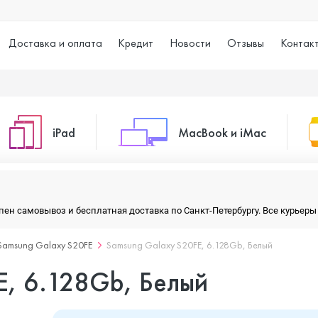
Доставка и оплата
Кредит
Новости
Отзывы
Контак
iPad
MacBook и iMac
o Max
iPad 10.2 (2021)
iMac 24
тупен самовывоз и бесплатная доставка по Санкт-Петербургу. Все курье
Samsung Galaxy S20FE
Samsung Galaxy S20FE, 6.128Gb, Белый
o
iPad 10.9 (2022)
Macbook Air
E, 6.128Gb, Белый
iPad Air (2020)
Macbook Pro