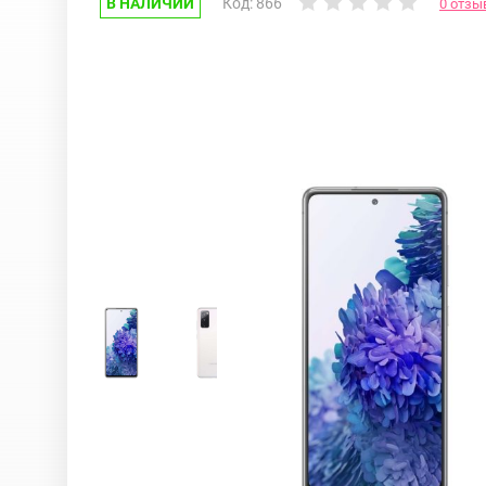
В НАЛИЧИИ
Код: 866
0 отзы
Google Pixel
iPhone 17e
Huawei Honor
iPhone 17
Nokia
iPhone 16E
OnePlus
iPhone 16 Pr
OPPO
iPhone 16 Pr