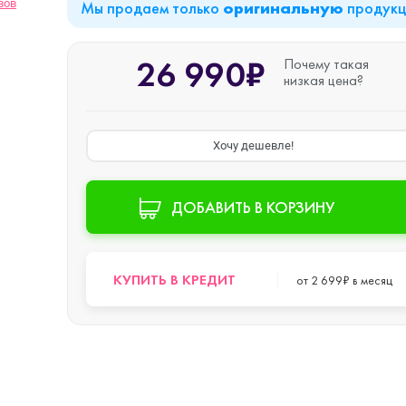
вов
Мы продаем только
продук
оригинальную
iPad Air (2022)
Mac mini
26 990₽
Почему такая
низкая цена?
iPad Mini 6 (2021)
Хочу дешевле!
iPad Pro 11 M2 (2022)
ДОБАВИТЬ В КОРЗИНУ
iPad Pro 12.9 M1
o Max
КУПИТЬ В КРЕДИТ
от 2 699₽ в месяц
(2021)
iPad Pro 12.9 M2
o
(2022)