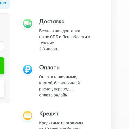
цию
Apple Watch Series 9
Техника Apple
Доставка
Бесплатная доставка
по по СПБ и Лен. области в
Apple Watch Ultra 3
Техника Dyson
течение
2-3 часов.
Apple Watch Ultra
Умные колонки
Оплата
Оплата наличными,
картой, безналичный
Apple Watch SE 2023
Умные часы, браслеты
расчет, переводы,
оплата онлайн
Apple Watch SE 2022
Экшн-камеры
Кредит
Кредитные программы