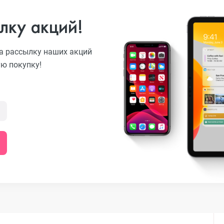
лку акций!
o
а рассылку наших акций
ую покупку!
ni
o Max
o