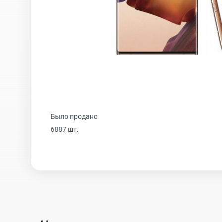
Realme
iPhone 16 Plu
Samsung
iPhone 16
Sony
iPhone 15 Pr
Было продано
Ulefone
iPhone 15 Pr
6887 шт.
Xiaomi
iPhone 15 Plu
iPhone 15