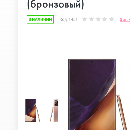
(бронзовый)
Google Pixel
iPhone 17e
В НАЛИЧИИ
Код: 1451
0 отз
Huawei Honor
iPhone 17
Nokia
iPhone 16E
OnePlus
iPhone 16 Pr
OPPO
iPhone 16 Pr