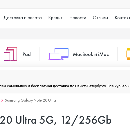
Доставка и оплата
Кредит
Новости
Отзывы
Контак
iPad
MacBook и iMac
o Max
iPad 10.2 (2021)
iMac 24
тупен самовывоз и бесплатная доставка по Санкт-Петербургу. Все курье
Samsung Galaxy Note 20 Ultra
o
iPad 10.9 (2022)
Macbook Air
 20 Ultra 5G, 12/256Gb
iPad Air (2020)
Macbook Pro