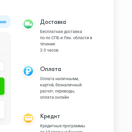
Apple Watch Series 9
Техника Apple
Доставка
цию
Бесплатная доставка
по по СПБ и Лен. области в
Apple Watch Ultra 3
Техника Dyson
течение
2-3 часов.
Apple Watch Ultra
Умные колонки
Оплата
Оплата наличными,
картой, безналичный
Apple Watch SE 2023
Умные часы, браслеты
расчет, переводы,
оплата онлайн
Apple Watch SE 2022
Экшн-камеры
Кредит
Кредитные программы