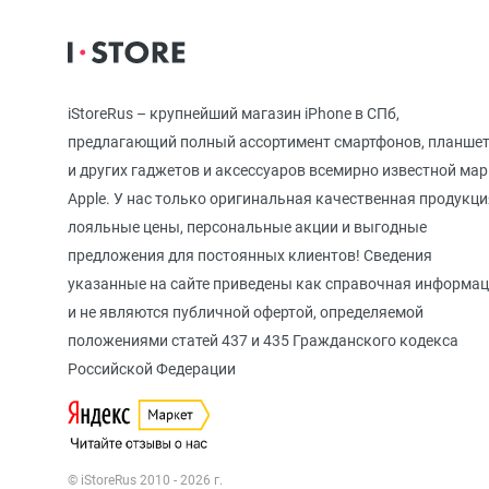
iPhone 12
iStoreRus – крупнейший магазин iPhone в СПб,
iPhone 12 mi
предлагающий полный ассортимент смартфонов, планше
и других гаджетов и аксессуаров всемирно известной ма
Apple. У нас только оригинальная качественная продукци
iPhone 11 Pr
лояльные цены, персональные акции и выгодные
предложения для постоянных клиентов! Сведения
указанные на сайте приведены как справочная информа
iPhone 11 Pro
и не являются публичной офертой, определяемой
положениями статей 437 и 435 Гражданского кодекса
Российской Федерации
iPhone 11
iPhone XS M
© iStoreRus 2010 - 2026 г.