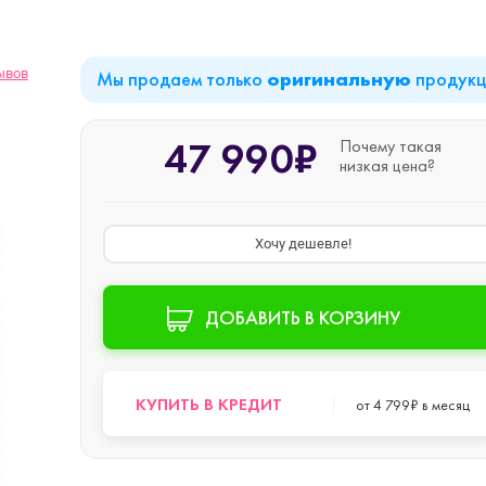
iPad Air (2022)
Mac mini
ывов
Мы продаем только
продук
оригинальную
47 990₽
Почему такая
iPad Mini 6 (2021)
низкая цена?
iPad Pro 11 M2 (2022)
Хочу дешевле!
iPad Pro 12.9 M1
ДОБАВИТЬ В КОРЗИНУ
o Max
(2021)
iPad Pro 12.9 M2
КУПИТЬ В КРЕДИТ
от 4 799₽ в месяц
o
(2022)