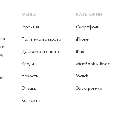
МЕНЮ
КАТЕГОРИИ
Гарантия
Смартфоны
ni
Политика возврата
iPhone
тов
рки
Доставка и оплата
iPad
я,
o Max
Кредит
MacBook и iMac
Новости
Watch
ция
Отзывы
Электроника
Контакты
ax