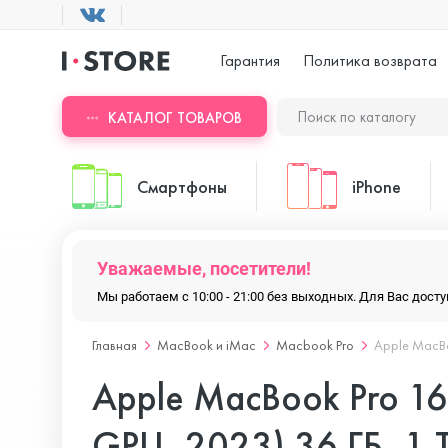
Гарантия
Политика возврата
КАТАЛОГ ТОВАРОВ
Смартфоны
iPhone
Уважаемые, посетители!
ASUS
iPhone 17 Pr
Мы работаем с 10:00 - 21:00 без выходных. Для Вас дос
Главная
MacBook и iMac
Macbook Pro
Apple MacBo
Blackview
iPhone 17 Pr
Apple MacBook Pro 1
Doogee
iPhone 17 Air
GPU, 2023) 36 ГБ, 1 