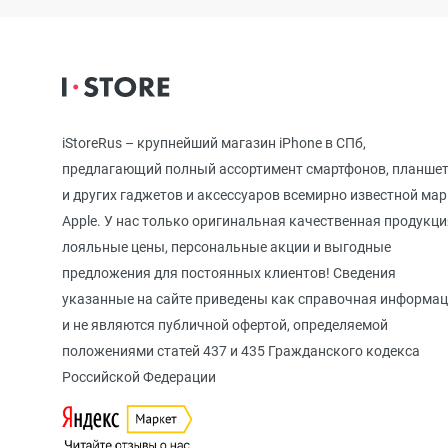
iPhone 12
iPhone 12 mi
iStoreRus – крупнейший магазин iPhone в СПб,
предлагающий полный ассортимент смартфонов, планше
iPhone 11 Pr
и других гаджетов и аксессуаров всемирно известной ма
Apple. У нас только оригинальная качественная продукци
лояльные цены, персональные акции и выгодные
iPhone 11 Pro
предложения для постоянных клиентов! Сведения
указанные на сайте приведены как справочная информа
и не являются публичной офертой, определяемой
iPhone 11
положениями статей 437 и 435 Гражданского кодекса
Российской Федерации
iPhone XS M