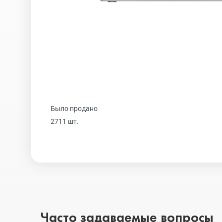
Realme
iPhone 16 Plu
Samsung
iPhone 16
Sony
iPhone 15 Pr
Было продано
2711 шт.
Ulefone
iPhone 15 Pr
Xiaomi
iPhone 15 Plu
iPhone 15
Часто задаваемые вопросы