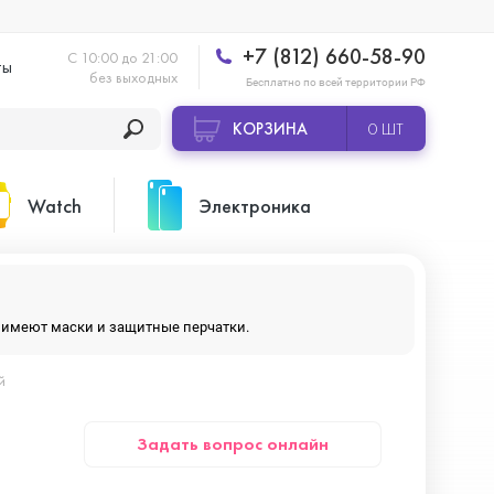
+7 (812) 660-58-90
С 10:00 до 21:00
ты
без выходных
Бесплатно по всей территории РФ
КОРЗИНА
0 ШТ
Watch
Электроника
Apple Watch Ultra 2
Apple HomePod 2
ры имеют маски и защитные перчатки.
й
Apple Watch Series 10
Камеры GoPro
Задать вопрос онлайн
Apple Watch Series 11
Планшеты