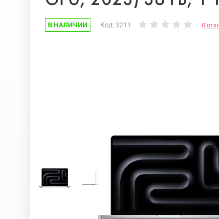
В НАЛИЧИИ
Код: 3211
0 отз
Google Pixel
iPhone 17e
Huawei Honor
iPhone 17
Nokia
iPhone 16E
OnePlus
iPhone 16 Pr
OPPO
iPhone 16 Pr