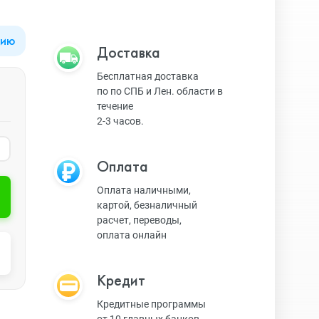
цию
Apple Watch Series 9
Техника Apple
Доставка
Бесплатная доставка
по по СПБ и Лен. области в
Apple Watch Ultra 3
Техника Dyson
течение
2-3 часов.
Apple Watch Ultra
Умные колонки
Оплата
Оплата наличными,
картой, безналичный
Apple Watch SE 2023
Умные часы, браслеты
расчет, переводы,
оплата онлайн
Apple Watch SE 2022
Экшн-камеры
Кредит
Кредитные программы