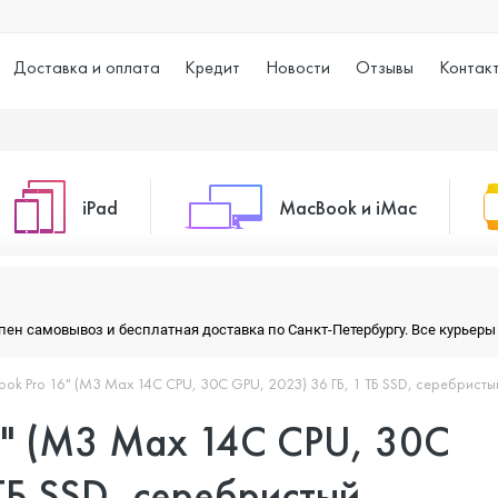
Доставка и оплата
Кредит
Новости
Отзывы
Контак
iPad
MacBook и iMac
o Max
iPad 10.2 (2021)
iMac 24
тупен самовывоз и бесплатная доставка по Санкт-Петербургу. Все курье
ok Pro 16" (M3 Max 14C CPU, 30C GPU, 2023) 36 ГБ, 1 ТБ SSD, серебристы
o
iPad 10.9 (2022)
Macbook Air
6" (M3 Max 14C CPU, 30C
iPad Air (2020)
Macbook Pro
ТБ SSD, серебристый