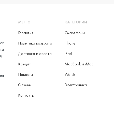
МЕНЮ
КАТЕГОРИИ
ni
Гарантия
Смартфоны
Политика возврата
iPhone
тов
o Max
рки
Доставка и оплата
iPad
я,
Кредит
MacBook и iMac
Новости
Watch
ция
Отзывы
Электроника
Контакты
ax