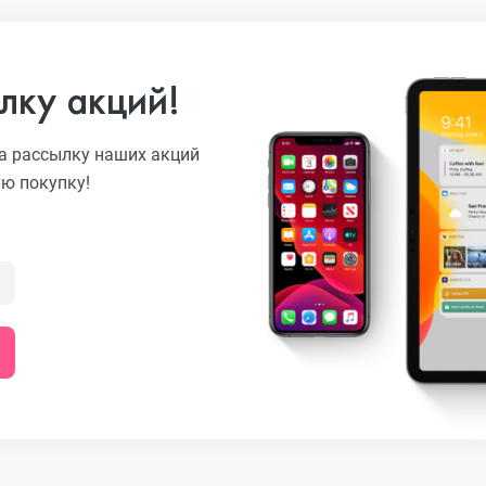
лку акций!
o
а рассылку наших акций
ую покупку!
ni
o Max
o