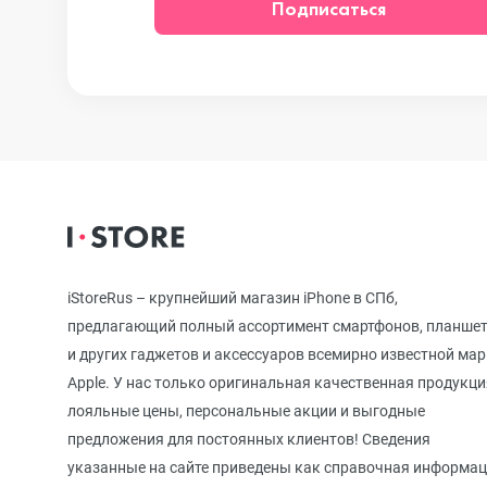
Подписаться
iPhone 12
iPhone 12 mi
iPhone 11 Pr
iPhone 11 Pro
iStoreRus – крупнейший магазин iPhone в СПб,
предлагающий полный ассортимент смартфонов, планше
и других гаджетов и аксессуаров всемирно известной ма
iPhone 11
Apple. У нас только оригинальная качественная продукци
лояльные цены, персональные акции и выгодные
предложения для постоянных клиентов! Сведения
iPhone XS M
указанные на сайте приведены как справочная информа