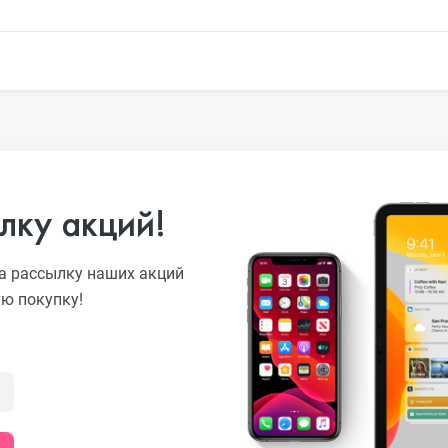
o
лку акций!
ni
а рассылку наших акций
ую покупку!
o Max
o