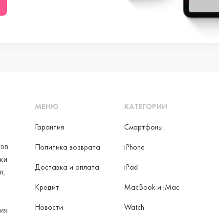
ni
o Max
МЕНЮ
КАТЕГОРИИ
Гарантия
Смартфоны
Политика возврата
iPhone
тов
рки
Доставка и оплата
iPad
я,
Кредит
MacBook и iMac
Новости
Watch
ax
ция