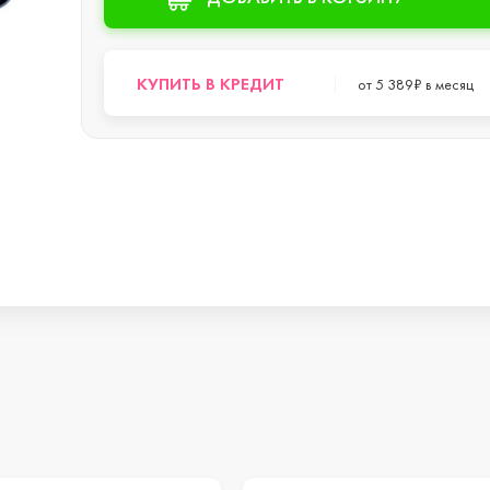
s
КУПИТЬ В КРЕДИТ
от 5 389₽ в месяц
o Max
o
s