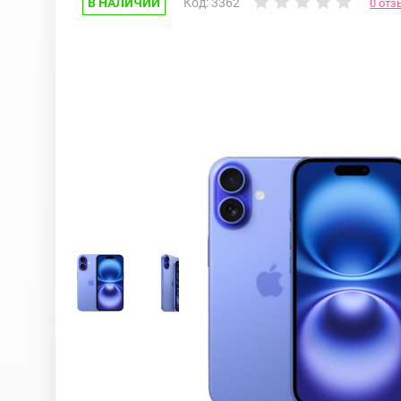
В НАЛИЧИИ
Код: 3362
0 отз
Google Pixel
iPhone 17e
Huawei Honor
iPhone 17
Nokia
iPhone 16E
OnePlus
iPhone 16 Pr
OPPO
iPhone 16 Pr