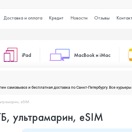
Доставка и оплата
Кредит
Новости
Отзывы
Контак
iPad
MacBook и iMac
o Max
iPad 10.2 (2021)
iMac 24
тупен самовывоз и бесплатная доставка по Санкт-Петербургу. Все курье
ультрамарин, eSIM
o
iPad 10.9 (2022)
Macbook Air
ГБ, ультрамарин, eSIM
iPad Air (2020)
Macbook Pro