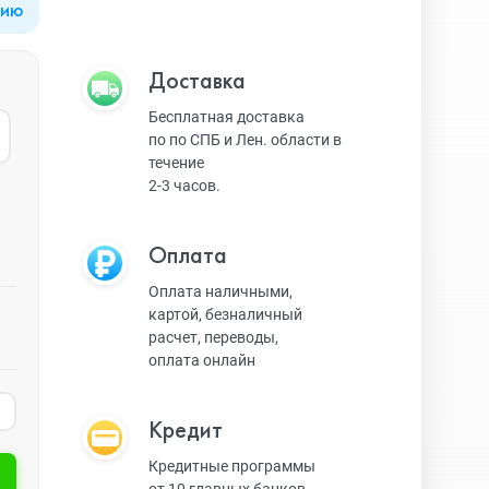
цию
Apple Watch Series 9
Техника Apple
Доставка
Бесплатная доставка
по по СПБ и Лен. области в
Apple Watch Ultra 3
Техника Dyson
течение
2-3 часов.
Apple Watch Ultra
Умные колонки
Оплата
Оплата наличными,
картой, безналичный
Apple Watch SE 2023
Умные часы, браслеты
расчет, переводы,
оплата онлайн
Apple Watch SE 2022
Экшн-камеры
Кредит
Кредитные программы