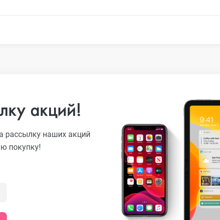
o
лку акций!
ni
а рассылку наших акций
ую покупку!
o Max
o