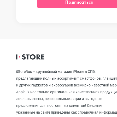
Подписаться
iPhone 12
iPhone 12 mi
iPhone 11 Pr
iPhone 11 Pro
iStoreRus – крупнейший магазин iPhone в СПб,
предлагающий полный ассортимент смартфонов, планше
и других гаджетов и аксессуаров всемирно известной ма
iPhone 11
Apple. У нас только оригинальная качественная продукци
лояльные цены, персональные акции и выгодные
предложения для постоянных клиентов! Сведения
iPhone XS M
указанные на сайте приведены как справочная информа