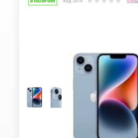
В НАЛИЧИИ
Код: 2919
0 отз
Google Pixel
iPhone 17e
Huawei Honor
iPhone 17
Nokia
iPhone 16E
OnePlus
iPhone 16 Pr
OPPO
iPhone 16 Pr