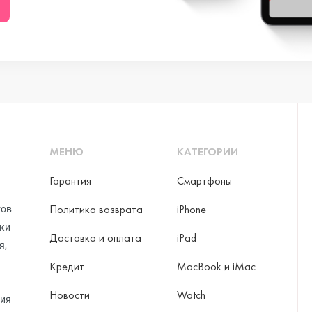
ni
o Max
МЕНЮ
КАТЕГОРИИ
Гарантия
Смартфоны
Политика возврата
iPhone
тов
рки
Доставка и оплата
iPad
я,
Кредит
MacBook и iMac
Новости
Watch
ax
ция