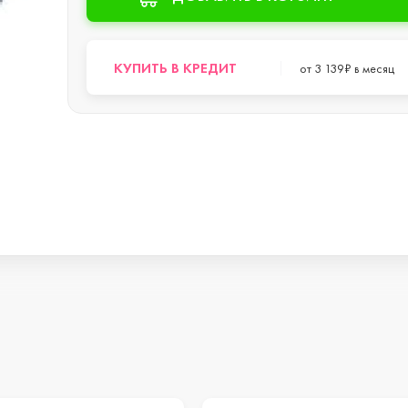
s
КУПИТЬ В КРЕДИТ
от 3 139₽ в месяц
o Max
o
s