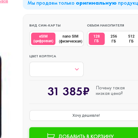
ывов
Мы продаем только
продук
оригинальную
iPad Air (2022)
Mac mini
ВИД СИМ-КАРТЫ
ОБЪЕМ НАКОПИТЕЛЯ
eSIM
nano SIM
128
256
512
(цифровая)
ГБ
(физическая)
ГБ
ГБ
iPad Mini 6 (2021)
ЦВЕТ КОРПУСА
iPad Pro 11 M2 (2022)
31 385₽
Почему такая
iPad Pro 12.9 M1
низкая цена?
o Max
(2021)
iPad Pro 12.9 M2
Хочу дешевле!
o
(2022)
ДОБАВИТЬ В КОРЗИНУ