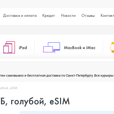
Доставка и оплата
Кредит
Новости
Отзывы
Контак
iPad
MacBook и iMac
o Max
iPad 10.2 (2021)
iMac 24
тупен самовывоз и бесплатная доставка по Санкт-Петербургу. Все курье
олубой, eSIM
o
iPad 10.9 (2022)
Macbook Air
ГБ, голубой, eSIM
iPad Air (2020)
Macbook Pro