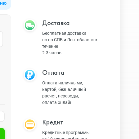
цию
Apple Watch Series 9
Техника Apple
Доставка
Бесплатная доставка
по по СПБ и Лен. области в
Apple Watch Ultra 3
Техника Dyson
течение
2-3 часов.
Apple Watch Ultra
Умные колонки
Оплата
Оплата наличными,
картой, безналичный
Apple Watch SE 2023
Умные часы, браслеты
расчет, переводы,
оплата онлайн
Apple Watch SE 2022
Экшн-камеры
Кредит
Кредитные программы