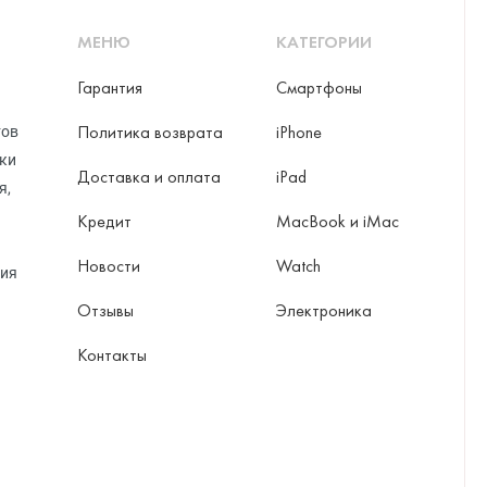
МЕНЮ
КАТЕГОРИИ
Гарантия
Смартфоны
ni
Политика возврата
iPhone
тов
рки
Доставка и оплата
iPad
я,
o Max
Кредит
MacBook и iMac
Новости
Watch
ция
Отзывы
Электроника
Контакты
ax