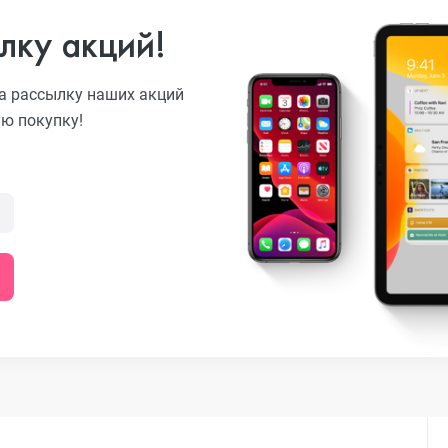
лку акций!
o
а рассылку наших акций
ую покупку!
ni
o Max
o