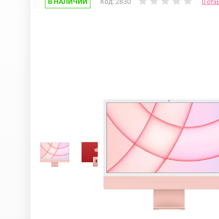
В НАЛИЧИИ
Код: 2830
0 отз
Google Pixel
iPhone 17e
Huawei Honor
iPhone 17
Nokia
iPhone 16E
OnePlus
iPhone 16 Pr
OPPO
iPhone 16 Pr