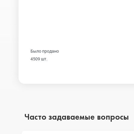
Realme
iPhone 16 Plu
Samsung
iPhone 16
Было продано
Sony
iPhone 15 Pr
4509 шт.
Ulefone
iPhone 15 Pr
Xiaomi
iPhone 15 Plu
Часто задаваемые вопросы
iPhone 15