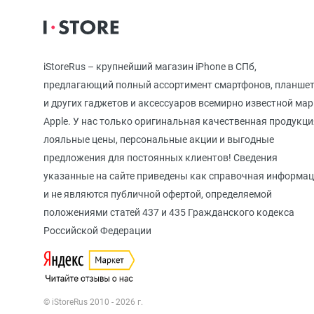
iPhone 12
iStoreRus – крупнейший магазин iPhone в СПб,
iPhone 12 mi
предлагающий полный ассортимент смартфонов, планше
и других гаджетов и аксессуаров всемирно известной ма
Apple. У нас только оригинальная качественная продукци
iPhone 11 Pr
лояльные цены, персональные акции и выгодные
предложения для постоянных клиентов! Сведения
указанные на сайте приведены как справочная информа
iPhone 11 Pro
и не являются публичной офертой, определяемой
положениями статей 437 и 435 Гражданского кодекса
Российской Федерации
iPhone 11
iPhone XS M
© iStoreRus 2010 - 2026 г.