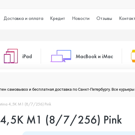
Доставка и оплата
Кредит
Новости
Отзывы
Контак
iPad
MacBook и iMac
o Max
iPad 10.2 (2021)
iMac 24
тупен самовывоз и бесплатная доставка по Санкт-Петербургу. Все курье
etina 4,5K M1 (8/7/256) Pink
o
iPad 10.9 (2022)
Macbook Air
a 4,5K M1 (8/7/256) Pink
iPad Air (2020)
Macbook Pro