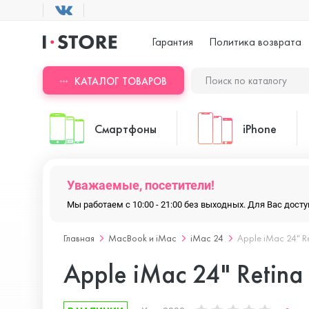
Гарантия
Политика возврата
КАТАЛОГ ТОВАРОВ
Смартфоны
iPhone
Уважаемые, посетители!
ASUS
iPhone 17 Pr
Мы работаем с 10:00 - 21:00 без выходных. Для Вас дос
Главная
MacBook и iMac
iMac 24
Apple iMac 24" R
Blackview
iPhone 17 Pr
Apple iMac 24" Retin
Doogee
iPhone 17 Air