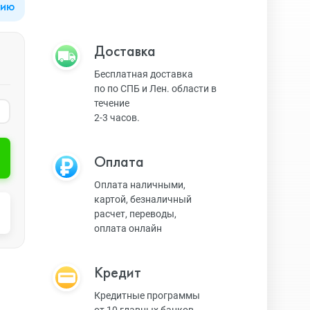
цию
Apple Watch Series 9
Техника Apple
Доставка
Бесплатная доставка
по по СПБ и Лен. области в
Apple Watch Ultra 3
Техника Dyson
течение
2-3 часов.
Apple Watch Ultra
Умные колонки
Оплата
Оплата наличными,
картой, безналичный
Apple Watch SE 2023
Умные часы, браслеты
расчет, переводы,
оплата онлайн
Apple Watch SE 2022
Экшн-камеры
Кредит
Кредитные программы