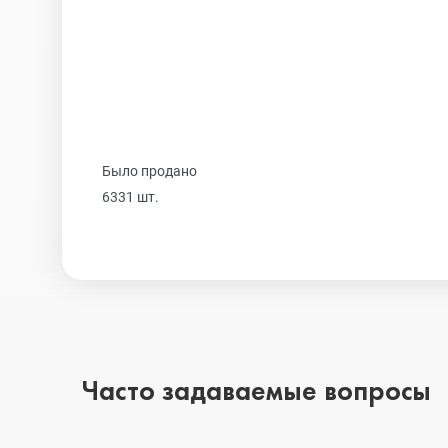
Realme
iPhone 16 Plu
Samsung
iPhone 16
Было продано
Sony
iPhone 15 Pr
6331 шт.
Ulefone
iPhone 15 Pr
Xiaomi
iPhone 15 Plu
Часто задаваемые вопросы
iPhone 15