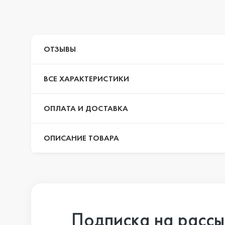
iPhone 14 Pr
ОТЗЫВЫ
iPhone 14 Pr
ВСЕ ХАРАКТЕРИСТИКИ
iPhone 14 Plu
ОПЛАТА И ДОСТАВКА
ОПИСАНИЕ ТОВАРА
iPhone 14
iPhone SE 20
Подписка на рассы
iPhone 13 Pr