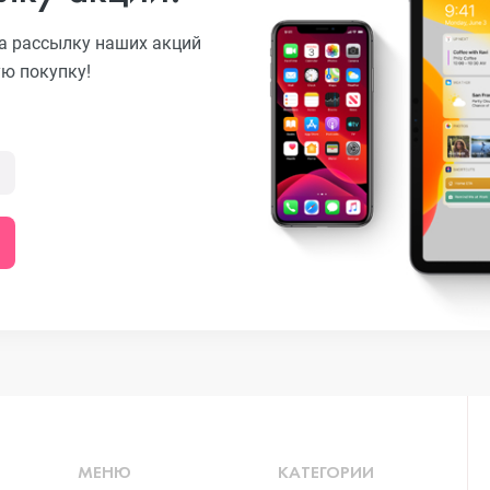
а рассылку наших акций
ую покупку!
o
ni
o Max
o
МЕНЮ
КАТЕГОРИИ