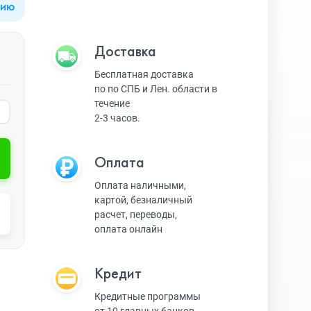
цию
Apple Watch Series 9
Техника Apple
Доставка
Бесплатная доставка
по по СПБ и Лен. области в
Apple Watch Ultra 3
Техника Dyson
течение
2-3 часов.
Apple Watch Ultra
Умные колонки
Оплата
Оплата наличными,
картой, безналичный
Apple Watch SE 2023
Умные часы, браслеты
расчет, переводы,
оплата онлайн
Apple Watch SE 2022
Экшн-камеры
Кредит
Кредитные программы