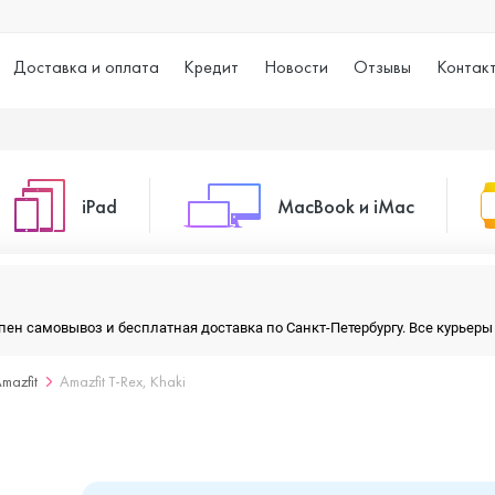
Доставка и оплата
Кредит
Новости
Отзывы
Контак
iPad
MacBook и iMac
o Max
iPad 10.2 (2021)
iMac 24
тупен самовывоз и бесплатная доставка по Санкт-Петербургу. Все курье
mazfit
Amazfit T-Rex, Khaki
o
iPad 10.9 (2022)
Macbook Air
iPad Air (2020)
Macbook Pro