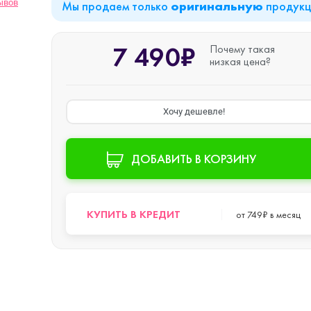
ывов
Мы продаем только
продук
оригинальную
iPad Air (2022)
Mac mini
7 490₽
Почему такая
низкая цена?
iPad Mini 6 (2021)
Хочу дешевле!
iPad Pro 11 M2 (2022)
ДОБАВИТЬ В КОРЗИНУ
iPad Pro 12.9 M1
o Max
КУПИТЬ В КРЕДИТ
от 749₽ в месяц
(2021)
iPad Pro 12.9 M2
o
(2022)