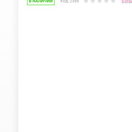
В НАЛИЧИИ
Код: 2388
0 отз
Google Pixel
iPhone 17e
Huawei Honor
iPhone 17
Nokia
iPhone 16E
OnePlus
iPhone 16 Pr
OPPO
iPhone 16 Pr