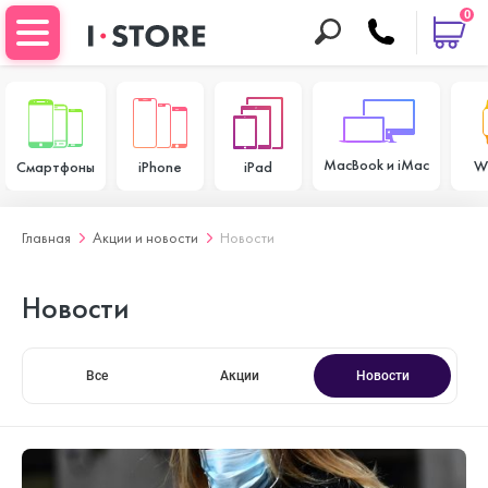
0
MacBook и iMac
W
Смартфоны
iPhone
iPad
Главная
Акции и новости
Новости
Новости
Все
Акции
Новости